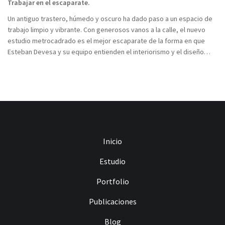
Trabajar en el escaparate.
Un antiguo trastero, húmedo y oscuro ha dado paso a un espacio de
trabajo limpio y vibrante. Con generosos vanos a la calle, el nuevo
estudio metrocadrado es el mejor escaparate de la forma en que
Esteban Devesa y su equipo entienden el interiorismo y el diseño…
Inicio
Estudio
Portfolio
Publicaciones
Blog